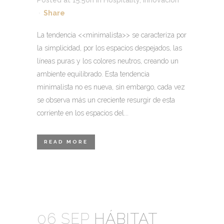
Posted at 15:50h
in
Hospitality
,
Innovación
Share
La tendencia <<minimalista>> se caracteriza por
la simplicidad, por los espacios despejados, las
líneas puras y los colores neutros, creando un
ambiente equilibrado. Esta tendencia
minimalista no es nueva, sin embargo, cada vez
se observa más un creciente resurgir de esta
corriente en los espacios del...
READ MORE
06 SEP
HÁBITAT