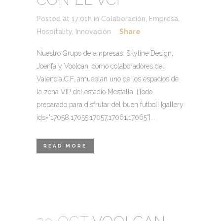
Posted at 17:01h
in
Colaboración
,
Empresa
,
Hospitality
,
Innovación
Share
Nuestro Grupo de empresas: Skyline Design,
Joenfa y Voolcan, como colaboradores del
Valencia C.F, amueblan uno de los espacios de
la zona VIP del estadio Mestalla. ¡Todo
preparado para disfrutar del buen futbol! [gallery
ids="17058,17055,17057,17061,17065"]...
READ MORE