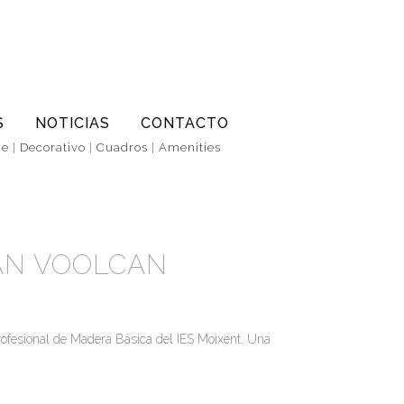
S
NOTICIAS
CONTACTO
ce
|
Decorativo
|
Cuadros
|
Amenities
TAN VOOLCAN
Profesional de Madera Básica del IES Moixent. Una