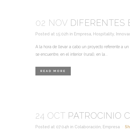
02 NOV
DIFERENTES 
Posted at 15:02h
in
Empresa
,
Hospitality
,
Innova
A la hora de llevar a cabo un proyecto referente a u
se encuentre, en el interior (rural), en la...
READ MORE
24 OCT
PATROCINIO 
Posted at 07:04h
in
Colaboración
,
Empresa
Sh