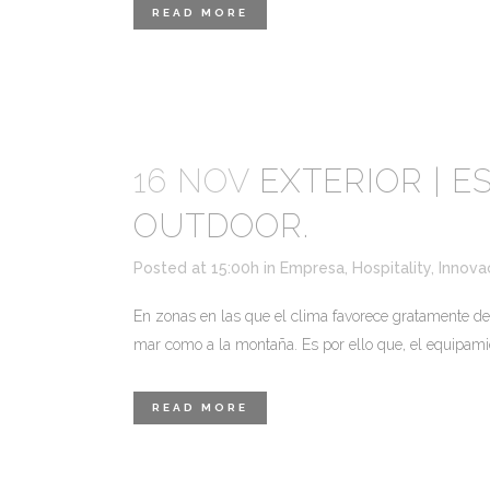
READ MORE
16 NOV
EXTERIOR | E
OUTDOOR.
Posted at 15:00h
in
Empresa
,
Hospitality
,
Innova
En zonas en las que el clima favorece gratamente de h
mar como a la montaña. Es por ello que, el equipamie
READ MORE