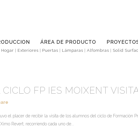
RODUCCION
ÁREA DE PRODUCTO
PROYECTO
|
Hogar
|
Exteriores
|
Puertas
|
Lámparas
|
Alfombras
|
Solid Surfa
CICLO FP IES MOIXENT VISI
hare
uvo el placer de recibir la visita de los alumnos del ciclo de Formación 
 Ximo Revert; recorriendo cada uno de...