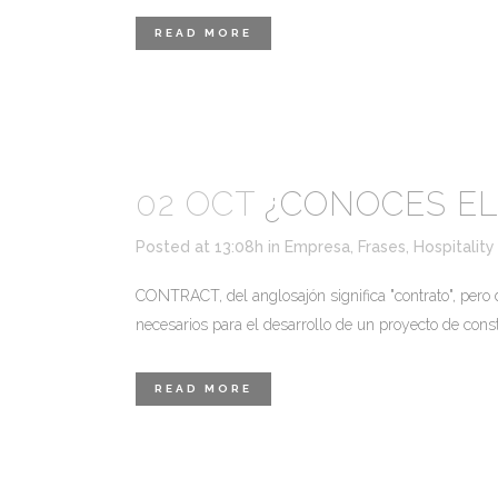
READ MORE
02 OCT
¿CONOCES EL
Posted at 13:08h
in
Empresa
,
Frases
,
Hospitality
CONTRACT, del anglosajón significa "contrato", pero d
necesarios para el desarrollo de un proyecto de constr
READ MORE