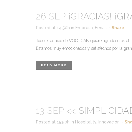
26 SEP
¡GRACIAS! ¡GR
Posted at 14:50h
in
Empresa
,
Ferias
Share
Todo el equipo de VOOLCAN quiere agradeceros el inte
Estamos muy emocionados y satisfechos por la gran a
READ MORE
13 SEP
<< SIMPLICID
Posted at 15:50h
in
Hospitality
,
Innovación
Sh