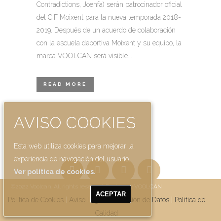
Contradictions, Joenfa) serán patrocinador oficial
del C.F Moixent para la nueva temporada 2018-
2019. Después de un acuerdo de colaboración
con la escuela deportiva Moixent y su equipo, la
marca VOOLCAN será visible...
READ MORE
AVISO COOKIES
Esta web utiliza cookies para mejorar la
experiencia de navegación del usuario.
Ver politica de cookies.
©2022 Voolcan. All rights reserved. Design by VOOLCAN
ACEPTAR
Política de Cookies
|
Aviso Legal
|
Protección de Datos
|
Política de
Calidad