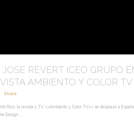
A JOSE REVERT (CEO GRUPO 
VISTA AMBIENTO Y COLOR TV
Share
rto Rico, la revista y TV <<Ambiento y Color TV>> se desplazó a Españ
ne Design....