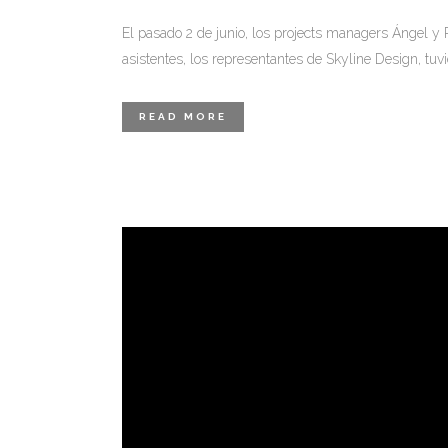
El pasado 2 de junio, los projects managers Ángel y 
asistentes, los representantes de Skyline Design, tuv
READ MORE