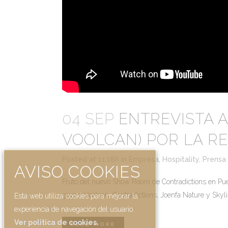
04 SEP
ENTREVISTA 
VOOLCAN) POR LA RE
Posted at 11:18h
in
Empresa
,
Hospitality
,
Prensa
AVISO COOKIES
Fruto del nuevo Show Room de Contradictions en Pue
grupo: Voolcan, Contradictions, Joenfa Nature y Skyli
Esta web utiliza cookies para mejorar la
experiencia de navegación del usuario.
Ver politica de cookies.
READ MORE