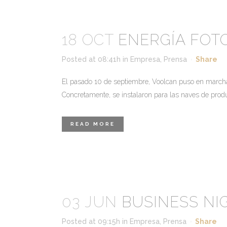
18 OCT
ENERGÍA FOT
Posted at 08:41h
in
Empresa
,
Prensa
Share
El pasado 10 de septiembre, Voolcan puso en marcha 
Concretamente, se instalaron para las naves de producc
READ MORE
03 JUN
BUSINESS NIG
Posted at 09:15h
in
Empresa
,
Prensa
Share