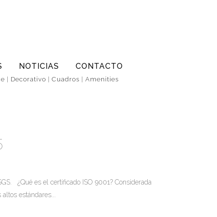
S
NOTICIAS
CONTACTO
ce
|
Decorativo
|
Cuadros
|
Amenities
5
 SGS. ¿Qué es el certificado ISO 9001? Considerada
altos estándares...