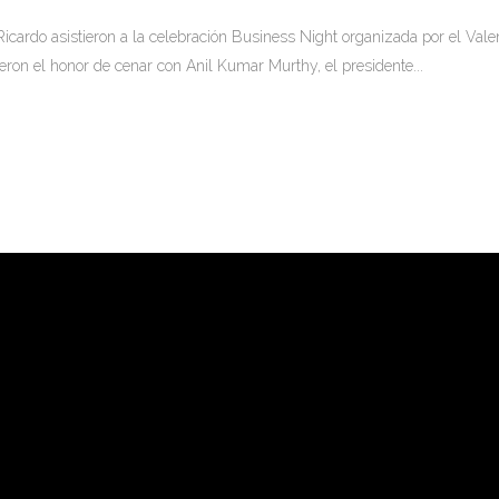
Ricardo asistieron a la celebración Business Night organizada por el Vale
ieron el honor de cenar con Anil Kumar Murthy, el presidente...