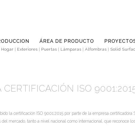
RODUCCION
ÁREA DE PRODUCTO
PROYECTO
|
Hogar
|
Exteriores
|
Puertas
|
Lámparas
|
Alfombras
|
Solid Surfa
 CERTIFICACIÓN ISO 9001:201
o la certificación ISO 9001:2015 por parte de la empresa certificadora
l mercado, tanto a nivel nacional como internacional, que reconoce los 