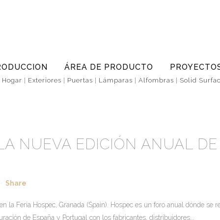
RODUCCION
ÁREA DE PRODUCTO
PROYECTO
|
Hogar
|
Exteriores
|
Puertas
|
Lámparas
|
Alfombras
|
Solid Surfa
A NUEVA EDICIÓN ANUAL DE 
Share
 la Feria Hospec, Granada (Spain). Hospec es un foro anual dónde se reún
ación de España y Portugal con los fabricantes, distribuidores...