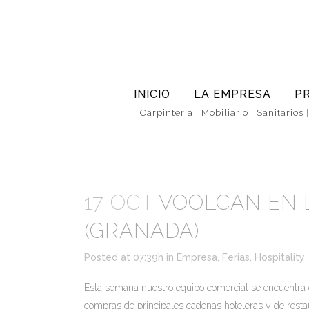
INICIO
LA EMPRESA
P
Carpinteria
|
Mobiliario
|
Sanitarios
17 OCT
VOOLCAN EN L
(GRANADA)
Posted at 07:39h
in
Empresa
,
Ferias
,
Hospitality
Esta semana nuestro equipo comercial se encuentra en
compras de principales cadenas hoteleras y de restaur