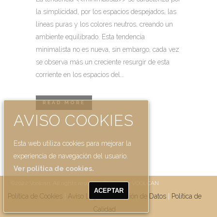
la simplicidad, por los espacios despejados, las
líneas puras y los colores neutros, creando un
ambiente equilibrado. Esta tendencia
minimalista no es nueva, sin embargo, cada vez
se observa más un creciente resurgir de esta
corriente en los espacios del...
READ MORE
AVISO COOKIES
Esta web utiliza cookies para mejorar la
experiencia de navegación del usuario.
Ver politica de cookies.
©2022 Voolcan. All rights reserved. Design by VOOLCAN
ACEPTAR
Política de Cookies
|
Aviso Legal
|
Protección de Datos
|
Política de
Calidad