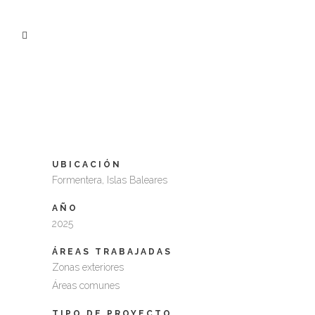
HOTEL RIU PALACE LA
MOLA
UBICACIÓN
Formentera, Islas Baleares
AÑO
2025
ÁREAS TRABAJADAS
Zonas exteriores
Áreas comunes
TIPO DE PROYECTO